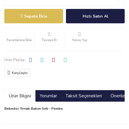
Sepete Ekle
Hızlı Satın Al
Tavsiye Et
Yorum Yaz
Ürün Paylaş :
Karşılaştır
Ürün Bilgisi
Yorumlar
Taksit Seçenekleri
Önerilerin
Bebedor Tırnak Bakım Seti - Pembe
Bu ürünün fiyat bilgisi, resim, ürün açıklamalarında ve diğer
konularda yetersiz gördüğünüz noktaları öneri formunu kullanarak