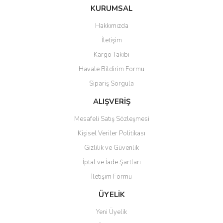
Bu ürüne ilk yorumu siz yapın!
KURUMSAL
tarafımıza iletebilirsiniz.
Görüş ve önerileriniz için teşekkür ederiz.
Hakkımızda
Yorum Yaz
İletişim
Ürün resmi kalitesiz, bozuk veya görüntülenemiyor.
Kargo Takibi
Ürün açıklamasında eksik bilgiler bulunuyor.
Havale Bildirim Formu
Ürün bilgilerinde hatalar bulunuyor.
Sipariş Sorgula
Ürün fiyatı diğer sitelerden daha pahalı.
Bu ürüne benzer farklı alternatifler olmalı.
ALIŞVERİŞ
Mesafeli Satış Sözleşmesi
Kişisel Veriler Politikası
Gizlilik ve Güvenlik
İptal ve İade Şartları
Gönder
İletişim Formu
ÜYELİK
Yeni Üyelik