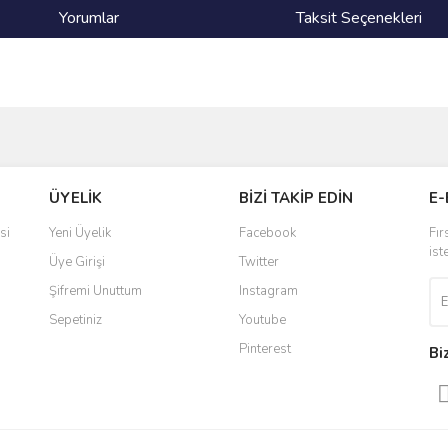
Yorumlar
Taksit Seçenekleri
ve diğer konularda yetersiz gördüğünüz noktaları öneri formunu kullanarak taraf
Bu ürüne ilk yorumu siz yapın!
ÜYELİK
BİZİ TAKİP EDİN
E-
r.
Yorum Yaz
si
Yeni Üyelik
Facebook
Fır
ist
Üye Girişi
Twitter
Şifremi Unuttum
Instagram
Sepetiniz
Youtube
Pinterest
Bi
Gönder