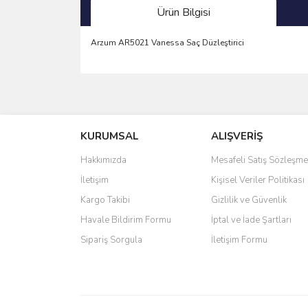
Ürün Bilgisi
Arzum AR5021 Vanessa Saç Düzleştirici
Bu ürünün fiyat bilgisi, resim, ürün açıklamalarında 
Görüş ve önerileriniz için teşekkür ederiz.
KURUMSAL
ALIŞVERİŞ
Ürün resmi kalitesiz, bozuk veya görüntülenemiyo
Ürün açıklamasında eksik bilgiler bulunuyor.
Hakkımızda
Mesafeli Satış Sözleşme
Ürün bilgilerinde hatalar bulunuyor.
İletişim
Kişisel Veriler Politikası
Ürün fiyatı diğer sitelerden daha pahalı.
Kargo Takibi
Gizlilik ve Güvenlik
Bu ürüne benzer farklı alternatifler olmalı.
Havale Bildirim Formu
İptal ve İade Şartları
Sipariş Sorgula
İletişim Formu