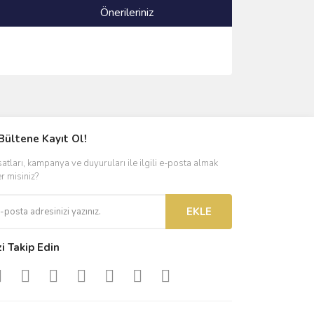
Önerileriniz
ımıza iletebilirsiniz.
Bültene Kayıt Ol!
satları, kampanya ve duyuruları ile ilgili e-posta almak
er misiniz?
EKLE
zi Takip Edin