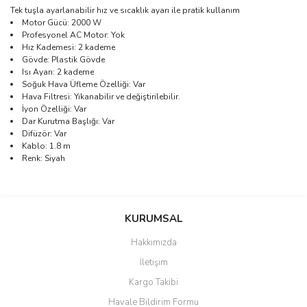
Tek tuşla ayarlanabilir hız ve sıcaklık ayarı ile pratik kullanım
Motor Gücü: 2000 W
Profesyonel AC Motor: Yok
Hız Kademesi: 2 kademe
Gövde: Plastik Gövde
Isı Ayarı: 2 kademe
Soğuk Hava Üfleme Özelliği: Var
Hava Filtresi: Yıkanabilir ve değiştirilebilir.
İyon Özelliği: Var
Dar Kurutma Başlığı: Var
Difüzör: Var
Kablo: 1.8 m
Renk: Siyah
Bu ürünün fiyat bilgisi, resim, ürün açıklamalarında ve diğer
konularda yetersiz gördüğünüz noktaları öneri formunu kullanarak
Bu ürüne ilk yorumu siz yapın!
KURUMSAL
tarafımıza iletebilirsiniz.
Görüş ve önerileriniz için teşekkür ederiz.
Hakkımızda
Yorum Yaz
İletişim
Ürün resmi kalitesiz, bozuk veya görüntülenemiyor.
Kargo Takibi
Ürün açıklamasında eksik bilgiler bulunuyor.
Havale Bildirim Formu
Ürün bilgilerinde hatalar bulunuyor.