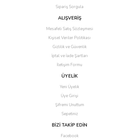
Sipariş Sorgula
Ürün fiyatı diğer sitelerden daha pahalı.
Bu ürüne benzer farklı alternatifler olmalı.
ALIŞVERİŞ
Mesafeli Satış Sözleşmesi
Kişisel Veriler Politikası
Gizlilik ve Güvenlik
İptal ve İade Şartları
Gönder
İletişim Formu
ÜYELİK
Yeni Üyelik
Üye Girişi
Şifremi Unuttum
Sepetiniz
BİZİ TAKİP EDİN
Facebook