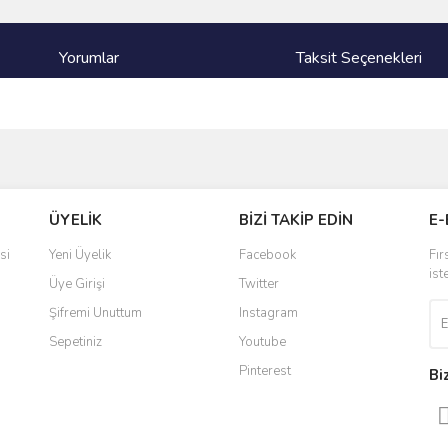
Yorumlar
Taksit Seçenekleri
ve diğer konularda yetersiz gördüğünüz noktaları öneri formunu kullanarak taraf
Bu ürüne ilk yorumu siz yapın!
ÜYELİK
BİZİ TAKİP EDİN
E-
r.
Yorum Yaz
si
Yeni Üyelik
Facebook
Fır
ist
Üye Girişi
Twitter
Şifremi Unuttum
Instagram
Sepetiniz
Youtube
Pinterest
Bi