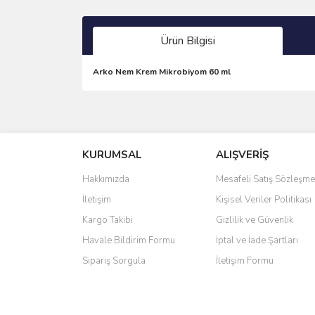
Ürün Bilgisi
Arko Nem Krem Mikrobiyom 60 ml
Bu ürünün fiyat bilgisi, resim, ürün açıklamalarında 
Görüş ve önerileriniz için teşekkür ederiz.
KURUMSAL
ALIŞVERİŞ
Ürün resmi kalitesiz, bozuk veya görüntülenemiyo
Ürün açıklamasında eksik bilgiler bulunuyor.
Hakkımızda
Mesafeli Satış Sözleşme
Ürün bilgilerinde hatalar bulunuyor.
İletişim
Kişisel Veriler Politikası
Ürün fiyatı diğer sitelerden daha pahalı.
Kargo Takibi
Gizlilik ve Güvenlik
Bu ürüne benzer farklı alternatifler olmalı.
Havale Bildirim Formu
İptal ve İade Şartları
Sipariş Sorgula
İletişim Formu