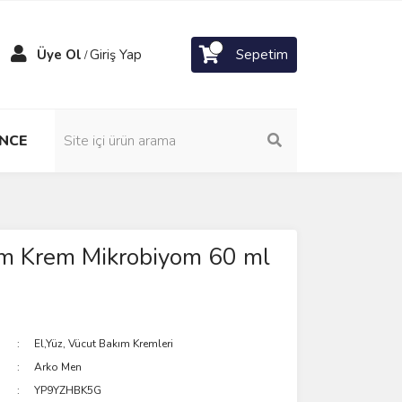
Üye Ol
Giriş Yap
Sepetim
/
NCE
m Krem Mikrobiyom 60 ml
El,Yüz, Vücut Bakım Kremleri
Arko Men
YP9YZHBK5G