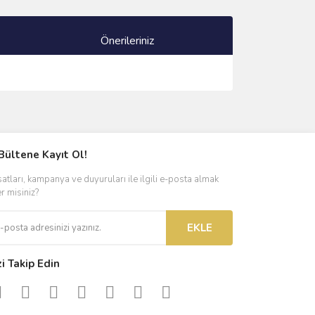
Önerileriniz
ımıza iletebilirsiniz.
Bültene Kayıt Ol!
satları, kampanya ve duyuruları ile ilgili e-posta almak
er misiniz?
EKLE
zi Takip Edin