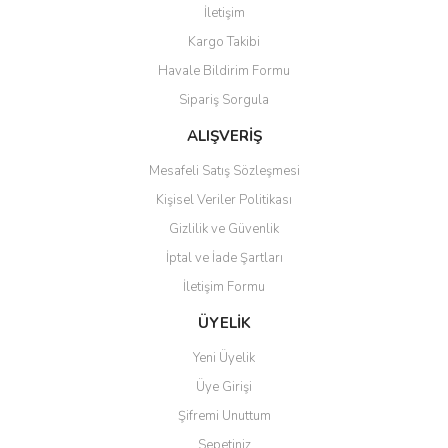
Yorum Yaz
İletişim
Ürün resmi kalitesiz, bozuk veya görüntülenemiyor.
Kargo Takibi
Ürün açıklamasında eksik bilgiler bulunuyor.
Havale Bildirim Formu
Ürün bilgilerinde hatalar bulunuyor.
Sipariş Sorgula
Ürün fiyatı diğer sitelerden daha pahalı.
Bu ürüne benzer farklı alternatifler olmalı.
ALIŞVERİŞ
Mesafeli Satış Sözleşmesi
Kişisel Veriler Politikası
Gizlilik ve Güvenlik
İptal ve İade Şartları
Gönder
İletişim Formu
ÜYELİK
Yeni Üyelik
Üye Girişi
Şifremi Unuttum
Sepetiniz