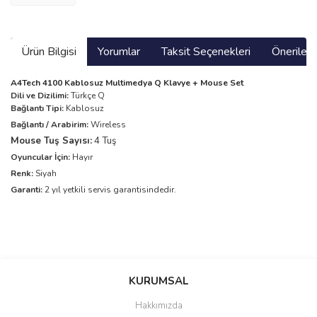
Ürün Bilgisi
Yorumlar
Taksit Seçenekleri
Önerilerin
A4Tech 4100 Kablosuz Multimedya Q Klavye + Mouse Set
Dili ve Dizilimi:
Türkçe Q
Bağlantı Tipi:
Kablosuz
Bağlantı / Arabirim:
Wireless
Mouse Tuş Sayısı:
4 Tuş
Oyuncular İçin:
Hayır
Renk:
Siyah
Garanti:
2 yıl yetkili servis garantisindedir.
Bu ürünün fiyat bilgisi, resim, ürün açıklamalarında ve diğer
konularda yetersiz gördüğünüz noktaları öneri formunu kullanarak
Bu ürüne ilk yorumu siz yapın!
KURUMSAL
tarafımıza iletebilirsiniz.
Görüş ve önerileriniz için teşekkür ederiz.
Hakkımızda