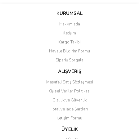
Bu ürünün fiyat bilgisi, resim, ürün açıklamalarında ve diğer
konularda yetersiz gördüğünüz noktaları öneri formunu kullanarak
Bu ürüne ilk yorumu siz yapın!
KURUMSAL
tarafımıza iletebilirsiniz.
Görüş ve önerileriniz için teşekkür ederiz.
Hakkımızda
Yorum Yaz
İletişim
Ürün resmi kalitesiz, bozuk veya görüntülenemiyor.
Kargo Takibi
Ürün açıklamasında eksik bilgiler bulunuyor.
Havale Bildirim Formu
Ürün bilgilerinde hatalar bulunuyor.
Sipariş Sorgula
Ürün fiyatı diğer sitelerden daha pahalı.
Bu ürüne benzer farklı alternatifler olmalı.
ALIŞVERİŞ
Mesafeli Satış Sözleşmesi
Kişisel Veriler Politikası
Gizlilik ve Güvenlik
İptal ve İade Şartları
Gönder
İletişim Formu
ÜYELİK